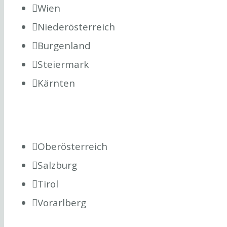
Wien
Niederösterreich
Burgenland
Steiermark
Kärnten
Oberösterreich
Salzburg
Tirol
Vorarlberg