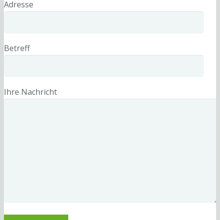
Adresse
Betreff
Ihre Nachricht