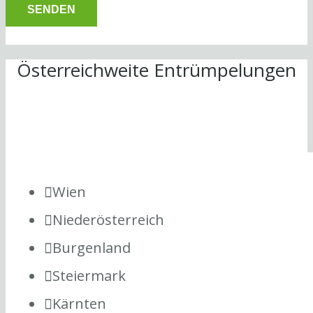
Österreichweite Entrümpelungen
Wien
Niederösterreich
Burgenland
Steiermark
Kärnten