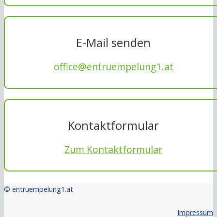
E-Mail senden
office@entruempelung1.at
Kontaktformular
Zum Kontaktformular
© entruempelung1.at
Impressum