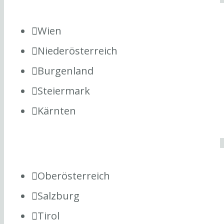
Wien
Niederösterreich
Burgenland
Steiermark
Kärnten
Oberösterreich
Salzburg
Tirol