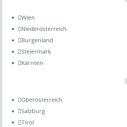
Wien
Niederösterreich
Burgenland
Steiermark
Kärnten
Oberösterreich
Salzburg
Tirol