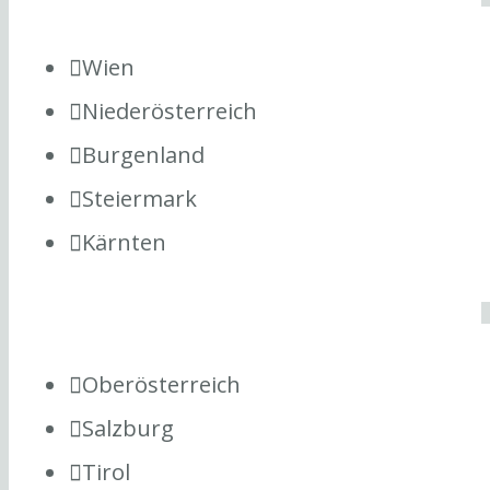
Wien
Niederösterreich
Burgenland
Steiermark
Kärnten
Oberösterreich
Salzburg
Tirol