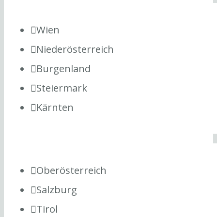
Wien
Niederösterreich
Burgenland
Steiermark
Kärnten
Oberösterreich
Salzburg
Tirol