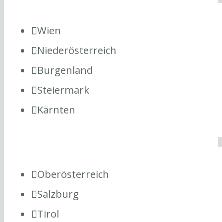
Wien
Niederösterreich
Burgenland
Steiermark
Kärnten
Oberösterreich
Salzburg
Tirol