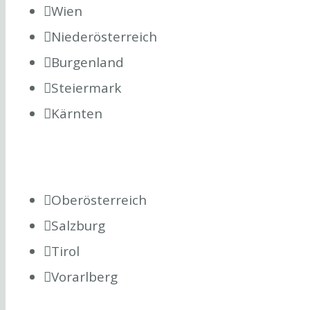
Wien
Niederösterreich
Burgenland
Steiermark
Kärnten
Oberösterreich
Salzburg
Tirol
Vorarlberg