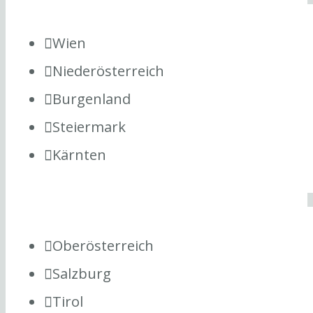
Wien
Niederösterreich
Burgenland
Steiermark
Kärnten
Oberösterreich
Salzburg
Tirol