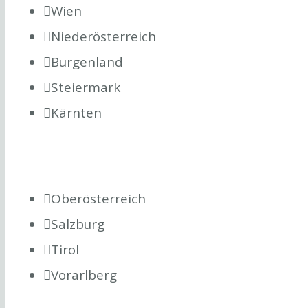
Wien
Niederösterreich
Burgenland
Steiermark
Kärnten
Oberösterreich
Salzburg
Tirol
Vorarlberg