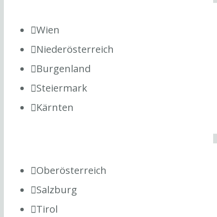
Wien
Niederösterreich
Burgenland
Steiermark
Kärnten
Oberösterreich
Salzburg
Tirol