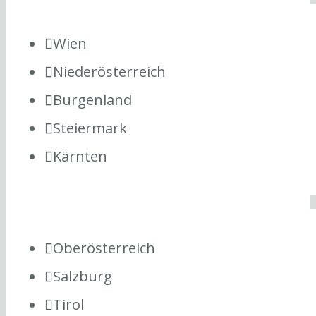
Wien
Niederösterreich
Burgenland
Steiermark
Kärnten
Oberösterreich
Salzburg
Tirol