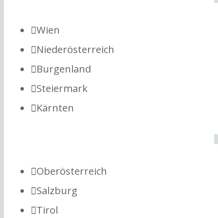
Wien
Niederösterreich
Burgenland
Steiermark
Kärnten
Oberösterreich
Salzburg
Tirol