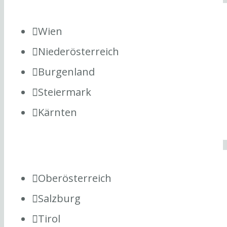
Wien
Niederösterreich
Burgenland
Steiermark
Kärnten
Oberösterreich
Salzburg
Tirol