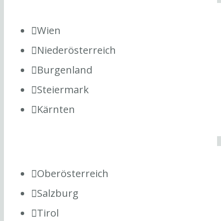
Wien
Niederösterreich
Burgenland
Steiermark
Kärnten
Oberösterreich
Salzburg
Tirol