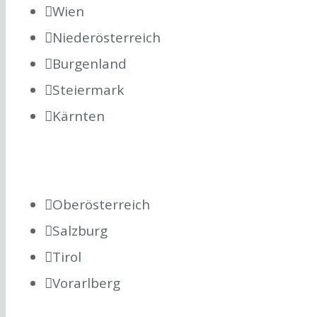
Wien
Niederösterreich
Burgenland
Steiermark
Kärnten
Oberösterreich
Salzburg
Tirol
Vorarlberg