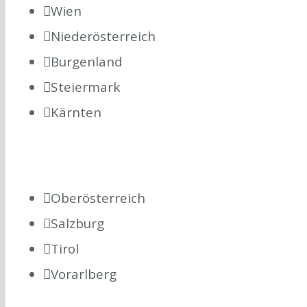
Wien
Niederösterreich
Burgenland
Steiermark
Kärnten
Oberösterreich
Salzburg
Tirol
Vorarlberg