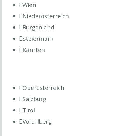
Wien
Niederösterreich
Burgenland
Steiermark
Kärnten
Oberösterreich
Salzburg
Tirol
Vorarlberg