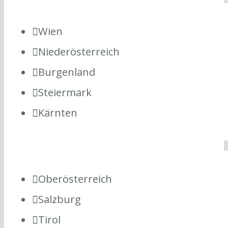
Wien
Niederösterreich
Burgenland
Steiermark
Kärnten
Oberösterreich
Salzburg
Tirol