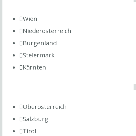
Wien
Niederösterreich
Burgenland
Steiermark
Kärnten
Oberösterreich
Salzburg
Tirol