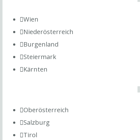
Wien
Niederösterreich
Burgenland
Steiermark
Kärnten
Oberösterreich
Salzburg
Tirol