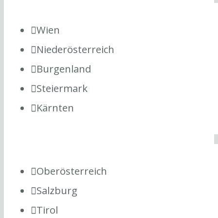
Wien
Niederösterreich
Burgenland
Steiermark
Kärnten
Oberösterreich
Salzburg
Tirol