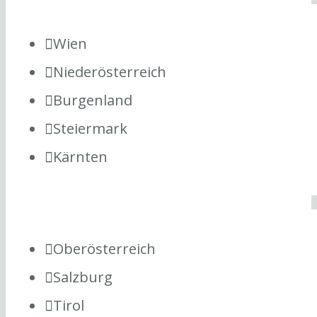
Wien
Niederösterreich
Burgenland
Steiermark
Kärnten
Oberösterreich
Salzburg
Tirol