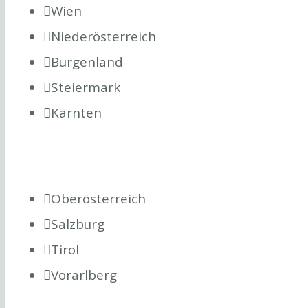
Wien
Niederösterreich
Burgenland
Steiermark
Kärnten
Oberösterreich
Salzburg
Tirol
Vorarlberg