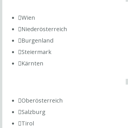
Wien
Niederösterreich
Burgenland
Steiermark
Kärnten
Oberösterreich
Salzburg
Tirol