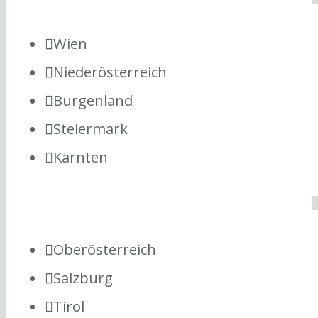
Wien
Niederösterreich
Burgenland
Steiermark
Kärnten
Oberösterreich
Salzburg
Tirol