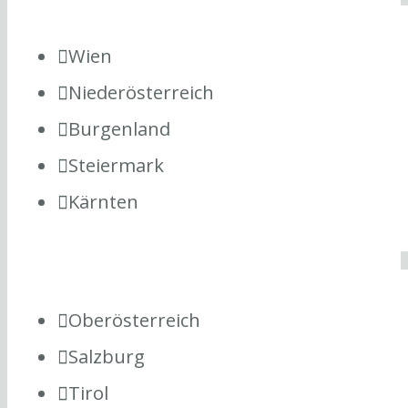
Wien
Niederösterreich
Burgenland
Steiermark
Kärnten
Oberösterreich
Salzburg
Tirol