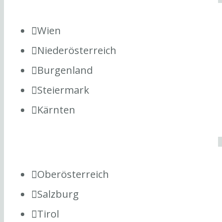
Wien
Niederösterreich
Burgenland
Steiermark
Kärnten
Oberösterreich
Salzburg
Tirol