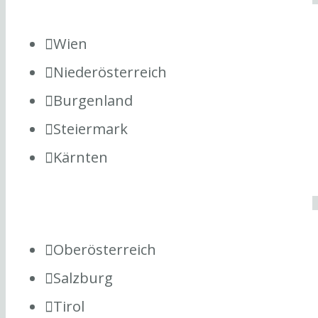
Wien
Niederösterreich
Burgenland
Steiermark
Kärnten
Oberösterreich
Salzburg
Tirol