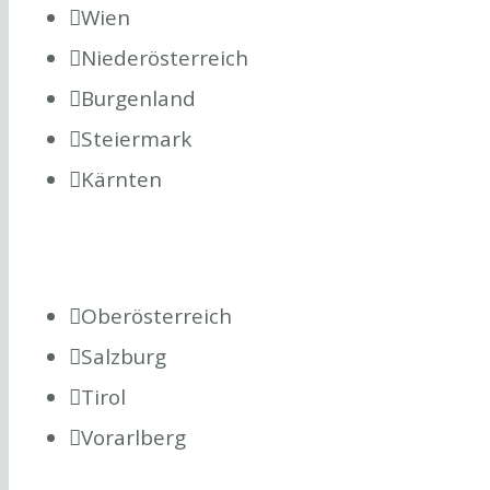
Wien
Niederösterreich
Burgenland
Steiermark
Kärnten
Oberösterreich
Salzburg
Tirol
Vorarlberg