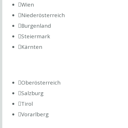
Wien
Niederösterreich
Burgenland
Steiermark
Kärnten
Oberösterreich
Salzburg
Tirol
Vorarlberg