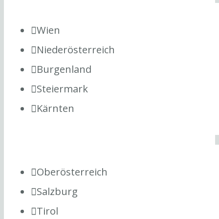
Wien
Niederösterreich
Burgenland
Steiermark
Kärnten
Oberösterreich
Salzburg
Tirol