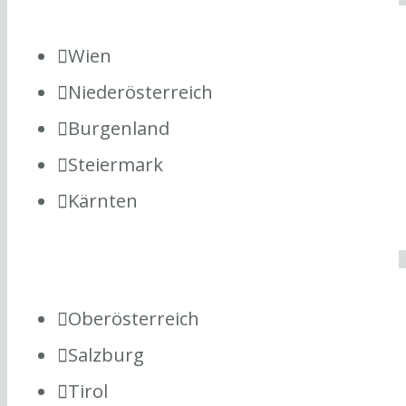
Wien
Niederösterreich
Burgenland
Steiermark
Kärnten
Oberösterreich
Salzburg
Tirol