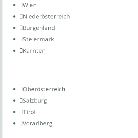
Wien
Niederösterreich
Burgenland
Steiermark
Kärnten
Oberösterreich
Salzburg
Tirol
Vorarlberg