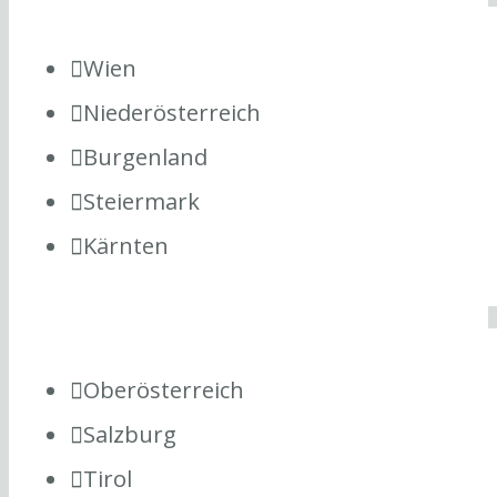
Wien
Niederösterreich
Burgenland
Steiermark
Kärnten
Oberösterreich
Salzburg
Tirol