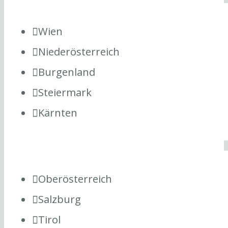
Wien
Niederösterreich
Burgenland
Steiermark
Kärnten
Oberösterreich
Salzburg
Tirol