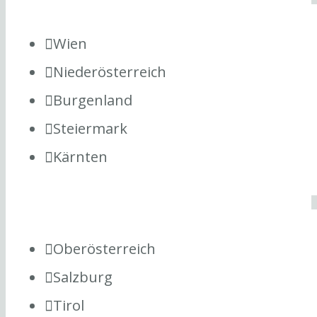
Wien
Niederösterreich
Burgenland
Steiermark
Kärnten
Oberösterreich
Salzburg
Tirol