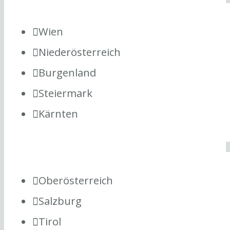
Wien
Niederösterreich
Burgenland
Steiermark
Kärnten
Oberösterreich
Salzburg
Tirol