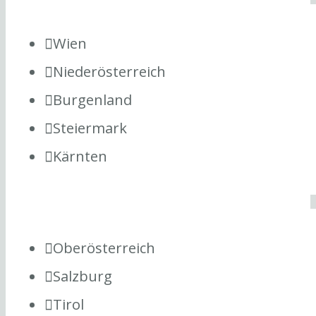
Wien
Niederösterreich
Burgenland
Steiermark
Kärnten
Oberösterreich
Salzburg
Tirol