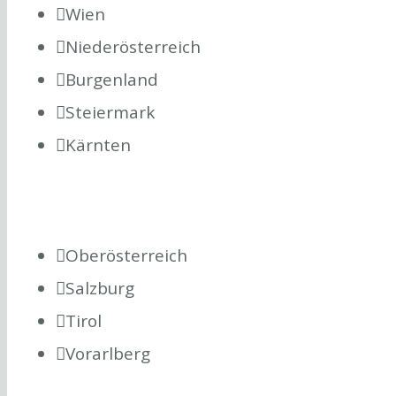
Wien
Niederösterreich
Burgenland
Steiermark
Kärnten
Oberösterreich
Salzburg
Tirol
Vorarlberg