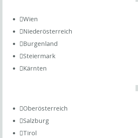
Wien
Niederösterreich
Burgenland
Steiermark
Kärnten
Oberösterreich
Salzburg
Tirol