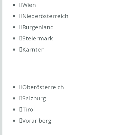
Wien
Niederösterreich
Burgenland
Steiermark
Kärnten
Oberösterreich
Salzburg
Tirol
Vorarlberg