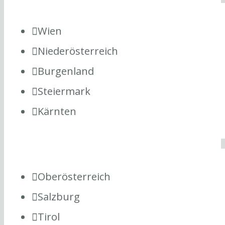
Wien
Niederösterreich
Burgenland
Steiermark
Kärnten
Oberösterreich
Salzburg
Tirol