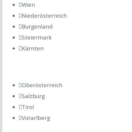
Wien
Niederösterreich
Burgenland
Steiermark
Kärnten
Oberösterreich
Salzburg
Tirol
Vorarlberg