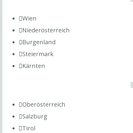
Wien
Niederösterreich
Burgenland
Steiermark
Kärnten
Oberösterreich
Salzburg
Tirol