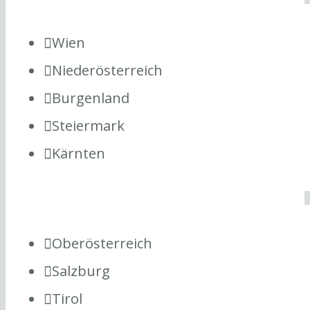
Wien
Niederösterreich
Burgenland
Steiermark
Kärnten
Oberösterreich
Salzburg
Tirol