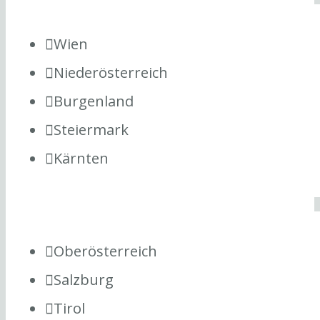
Wien
Niederösterreich
Burgenland
Steiermark
Kärnten
Oberösterreich
Salzburg
Tirol