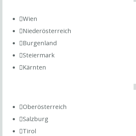
Wien
Niederösterreich
Burgenland
Steiermark
Kärnten
Oberösterreich
Salzburg
Tirol