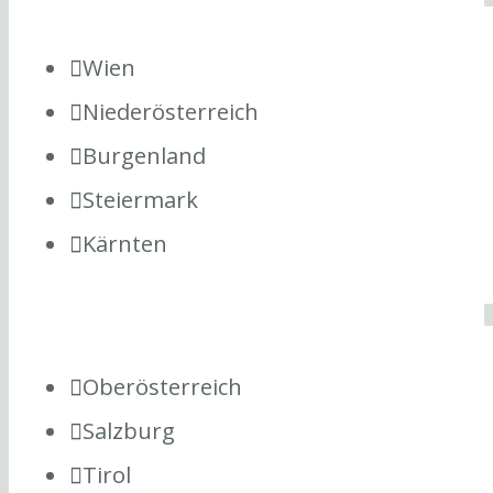
Wien
Niederösterreich
Burgenland
Steiermark
Kärnten
Oberösterreich
Salzburg
Tirol