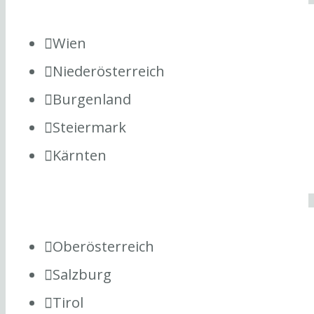
Wien
Niederösterreich
Burgenland
Steiermark
Kärnten
Oberösterreich
Salzburg
Tirol